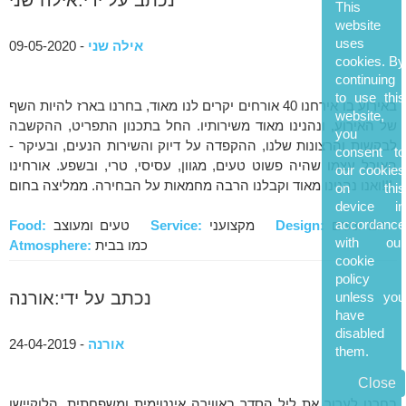
This
website
uses
אילה שני
- 09-05-2020
cookies. By
continuing
to use this
באירוע בו אירחנו 40 אורחים יקרים לנו מאוד, בחרנו בארז להיות השף
website,
של האירוע, ונהנינו מאוד משירותיו. החל בתכנון התפריט, ההקשבה
you
לבקשות והרצונות שלנו, ההקפדה על דיוק והשירות הנעים, ובעיקר -
consent to
האוכל עצמו שהיה פשוט טעים, מגוון, עסיסי, טרי, ובשפע. אורחינו
our cookies
ואנו נהנינו מאוד וקבלנו הרבה מחמאות על הבחירה. ממליצה בחום!!!
on this
device in
accordance
חם ונעים
Design:
מקצועני
Service:
טעים ומעוצב
Food:
with our
כמו בבית
Atmosphere:
cookie
policy
נכתב על ידי:אורנה
unless you
have
disabled
אורנה
- 24-04-2019
them.
Close
בחרנו לערוך את ליל הסדר באווירה אינטימית ומשפחתית. הלוקיישן