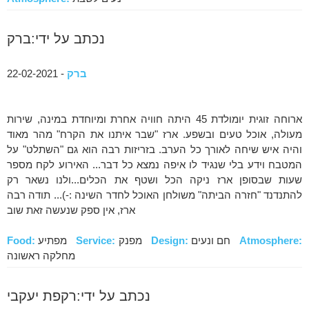
נכתב על ידי:ברק
ברק
- 22-02-2021
ארוחה זוגית יומולדת 45 היתה חוויה אחרת ומיוחדת במינה, שירות
מעולה, אוכל טעים ובשפע. ארז "שבר איתנו את הקרח" מהר מאוד
והיה איש שיחה לאורך כל הערב. בזריזות רבה הוא גם "השתלט" על
המטבח וידע בלי שנגיד לו איפה נמצא כל דבר... האירוע לקח מספר
שעות שבסופן ארז ניקה הכל ושטף את הכלים...ולנו נשאר רק
להתנדנד "חזרה הביתה" משולחן האוכל לחדר השינה :-)... תודה רבה
ארז, אין ספק שנעשה זאת שוב
Atmosphere:
חם ונעים
Design:
מפנק
Service:
מפתיע
Food:
מחלקה ראשונה
נכתב על ידי:רקפת יעקבי