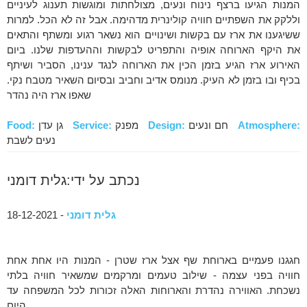
המנות הגיעו ברצף נינוח ונעים, מצולחתות ומוגשות תענוג לעיניים
וללקק את השפתיים חוויה קולינרית מדהימה. אבל זה לא הכל. למרות
ששיגענו את ארז עם בקשות ושינויים הוא נשאר רגוע ומשתף והתאים
את היקף הארוחה אופיה והתפריט לבקשות וההעדפות שלנו. ביום
האירוע ארז הגיע בזמן הכין את הארוחה לנגד ענינו, הסביר ושיתף
בכיף ובו בזמן לא העיק. מנומס אדיב וחביב ובסיום השאיר מטבח נקי.
שאפו ארז היה נהדר
Atmosphere:
חם ונעים
Design:
מפנק
Service:
גן עדן
Food:
נעים לשבת
נכתב על ידי:גלית דומני
גלית דומני
- 18-12-2021
חגגנו פעמיים בארוחת שף אצל ארז שטרן - המנות היו אחת אחת
חוויה בפני עצמה - שילוב טעמים ומרקמים שמשאיר חוויה בלתי
נשכחת. האווירה נהדרת והארוחות האלה זכורות לכל המשפחה עד
היום.