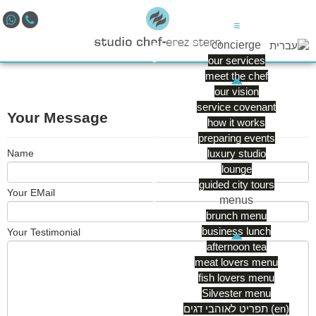
≡
concierge
our services
meet the chef
our vision
service covenant
Your Message
how it works
preparing events
luxury studio
Name
lounge
guided city tours
Your EMail
menus
brunch menu
business lunch
Your Testimonial
afternoon tea
meat lovers menu
fish lovers menu
Silvester menu
תפריט לאוהבי דגים (en)