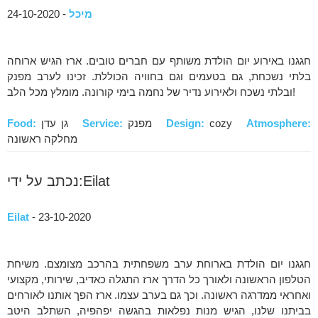
מיכל
- 24-10-2020
חגגנו באירוע יום הולדת משותף עם חברים טובים. ארז הגיש ארוחה
בלתי נשכחת, גם בטעמים וגם בחוויה הכוללת. זכינו לערב מפנק
ובלתי נשכח ולאירוע נדיר של נחמה בימי קורונה. מומלץ מכל הלב!
Atmosphere:
cozy
Design:
מפנק
Service:
גן עדן
Food:
מחלקה ראשונה
נכתב על ידי:Eilat
Eilat
- 23-10-2020
חגגנו יום הולדת בארוחת ערב משפחתית בהרכב מצומצם. משיחת
הטלפון הראשונה ולאורך כל הדרך ארז התגלה כאדיב, שירותי, מקצועי
ואחראי ממדרגה ראשונה. וכך גם בערב עצמו. ארז הפך אותנו לאורחים
בביתנו שלנו, הגיש מנות נפלאות בהגשה יפהפיה, השתלב היטב