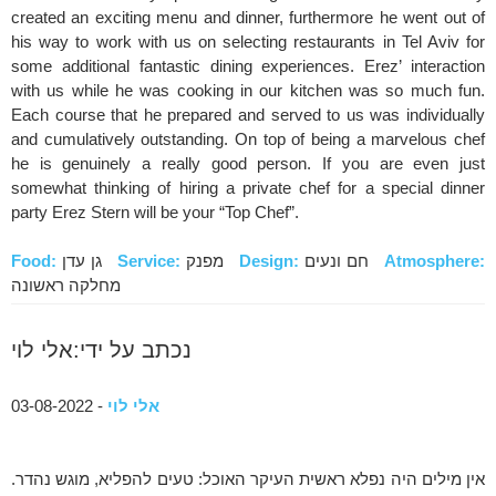
created an exciting menu and dinner, furthermore he went out of
his way to work with us on selecting restaurants in Tel Aviv for
some additional fantastic dining experiences. Erez’ interaction
with us while he was cooking in our kitchen was so much fun.
Each course that he prepared and served to us was individually
and cumulatively outstanding. On top of being a marvelous chef
he is genuinely a really good person. If you are even just
somewhat thinking of hiring a private chef for a special dinner
party Erez Stern will be your “Top Chef”.
Atmosphere:
חם ונעים
Design:
מפנק
Service:
גן עדן
Food:
מחלקה ראשונה
נכתב על ידי:אלי לוי
אלי לוי
- 03-08-2022
אין מילים היה נפלא ראשית העיקר האוכל: טעים להפליא, מוגש נהדר.