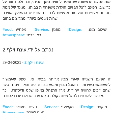
זאת הפעם הראשונה שנחשפנו לחווית השף הביתי, ובהחלט נחזור על
כך שוב. הפעם לרגל חג ויום הולדת משפחתית בביתנו. מנעד של מנות
מגוונות מעניינות וטעימות וגמישות לבחירת התפריט הממולץ. אווירה
ושרות נעימים ביותר. ממליצים בחום!
שילוב מעניין
Design:
מפנק
Service:
מפתיע
Food:
כמו בבית
Atmosphere:
נכתב על ידי:עינת וילף 2
עינת וילף 2
- 29-04-2021
זו הפעם השנייה שארז מכין ארוחה בביתי ואין ספק שאמשיך
להשתמש בשירותיו. האוכל מצוין ומוגש בצורה יפה והאורחים הרגישו
שהם זוכים לחוויה ייחודית. ארז התנהל באופן שקט ודיסקרטי וכך
איפשר לאורחים לנהל שיחה קולחת. זהו ערב שכולם יזכרו לטובה.
מוקפד
Design:
מקצועני
Service:
טעים ומעוצב
Food:
נעים לשבת
Atmosphere: