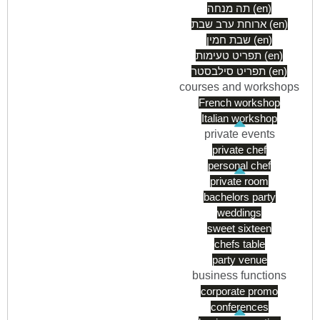
תה מנחה (en)
ארוחת ערב שבת (en)
שבת חמין (en)
תפריט טעימות (en)
תפריט סילבסטר (en)
courses and workshops
French workshop
Italian workshop
private events
private chef
personal chef
private room
bachelors party
weddings
sweet sixteen
chefs table
party venue
business functions
corporate promo
conferences