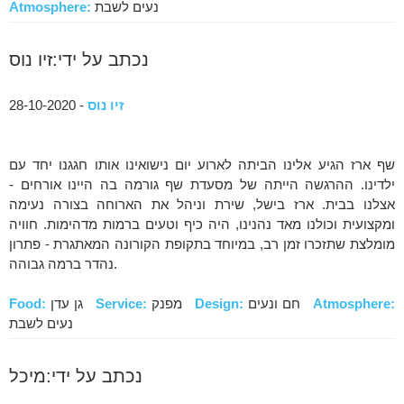
נעים לשבת
Atmosphere:
נכתב על ידי:זיו נוס
זיו נוס
- 28-10-2020
שף ארז הגיע אלינו הביתה לארוע יום נישואינו אותו חגגנו יחד עם
ילדינו. ההרגשה הייתה של מסעדת שף גורמה בה היינו אורחים -
אצלנו בבית. ארז בישל, שירת וניהל את הארוחה בצורה נעימה
ומקצועית וכולנו מאד נהנינו, היה כיף וטעים ברמות מדהימות. חוויה
מומלצת שתזכרו זמן רב, במיוחד בתקופת הקורונה המאתגרת - פתרון
נהדר ברמה גבוהה.
Atmosphere:
חם ונעים
Design:
מפנק
Service:
גן עדן
Food:
נעים לשבת
נכתב על ידי:מיכל