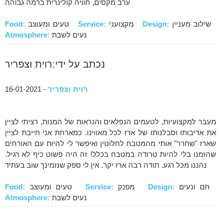
ערב מקסים, חוויה קולינרית ברמה גבוהה
שילוב מעניין
Design:
מקצועני
Service:
טעים ומעוצב
Food:
נעים לשבת
Atmosphere:
נכתב על ידי:רוית וצפריר
רוית וצפריר
- 16-01-2021
מעבר למקצועיות, לטעמים הנפלאים והנראות של המנות, רציתי לציין
את אדיבותו וסבלנותו של ארז לכל מאווינו. כמארחת אני חייבת לציין
שארז "שחרר" אותי מהמטבח לחלוטין ואיפשר לי להיות עם האורחים
שהזמנו בלי להיות טרודה במטבח בכלל! זה היה פשוט כיף לא רגיל.
נהננו מכל רגע. תודה רבה ארז יקר. אין לי ספק שנזמינך שוב בעתיד
חם ונעים
Design:
מפנק
Service:
טעים ומעוצב
Food:
נעים לשבת
Atmosphere: