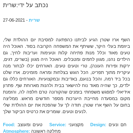
נכתב על ידי:שרית
שרית
- 27-06-2021
השף ארז שטרן הגיע לביתנו כהפתעה למסיבת יום ההולדת שלי,
ביוזמת בעלי היקר, ששיתף את המשפחה הקרובה בסוד. האוכל היה
טעים מאוד וכלל מנות פתיחה קלות וטעימות ועריבות לחיך, גם
הילדים נהנו, מגוון לחמים ומטבלים. האוכל היה מגוון (בשרים, דגים,
ירקות ופירות העונה), טרי וטעים טעים. האורחים יכלו לבחור מנה
עיקרית מתוך תפריט, הכל הוגש בצלחות ומראה מזמינים. ארז שלט
בכל ביד רמה, והכל בנועם, באדיבות ובמקצועיות. האורחים כללו גם
ילדים, כך שהיה מאוד נוח להישאר בבית ולהנות מארוחת שף. פתרון
אידיאלי למפגש משפחתי בזמנים שהקורונה טרם חלפה לה, והזמנת
מקום במסעדה מחייבת היערכות מספר חודשים מראש. ממליצה
בחום על השף ארז שטרן. תודה לך על שהפכת את יום ההולדת שלי
לנעים וטעים. שומרים את כרטיס הביקור שלך.
חם ונעים
Design:
מקצועני
Service:
טעים ומעוצב
Food:
מחלקה ראשונה
Atmosphere: