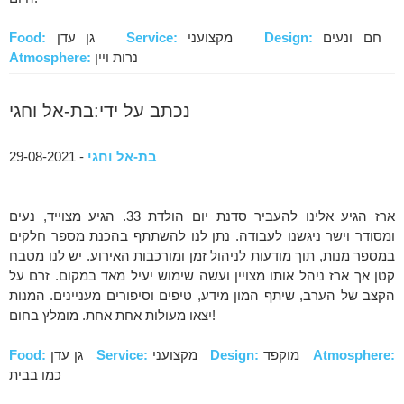
חם ונעים
Design:
מקצועני
Service:
גן עדן
Food:
נרות ויין
Atmosphere:
נכתב על ידי:בת-אל וחגי
בת-אל וחגי
- 29-08-2021
ארז הגיע אלינו להעביר סדנת יום הולדת 33. הגיע מצוייד, נעים
ומסודר וישר ניגשנו לעבודה. נתן לנו להשתתף בהכנת מספר חלקים
במספר מנות, תוך מודעות לניהול זמן ומורכבות האירוע. יש לנו מטבח
קטן אך ארז ניהל אותו מצויין ועשה שימוש יעיל מאד במקום. זרם על
הקצב של הערב, שיתף המון מידע, טיפים וסיפורים מעניינים. המנות
יצאו מעולות אחת אחת. מומלץ בחום!
Atmosphere:
מוקפד
Design:
מקצועני
Service:
גן עדן
Food:
כמו בבית