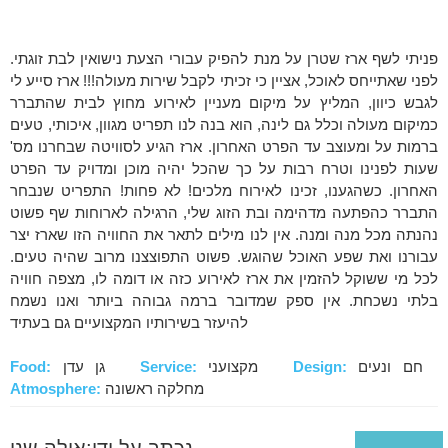
פניתי לשף ארז שטרן על מנת להפיק עבורי הצעת נישואין לבת זוגתי.
לפני שאתייחס לאוכל, אציין כי זכיתי לקבל שירות מעולה!!! ארז סייע לי
לגבש כיוון, המליץ על מיקום מעניין לאירוע מחוץ לבית שהתברר
כמיקום מעולה וכלל גם לינה, הוא בנה לנו תפריט מגוון, איכותי, טעים
ברמות על ומעוצב עד הפרט האחרון. ארז הגיע לסוויטה שבחרנו מס'
שעות לפנינו וטרח רבות על כך שהכל יהיה מוכן ומדויק עד הפרט
האחרון. כשהגענו, זכינו לאירוח מלכים! לא פחות! התפריט שנבחר
התברר כהפתעה מדהימה ובת הזוג שלי, הרגילה לארוחות שף פשוט
נהנתה מכל מנה ומנה. אין לנו מילים לתאר את החוויה הזו שארז יצר
עבורנו ואת שפע האוכל שהוגש. פשוט התפוצצנו מרוב שהיה טעים.
לכל מי ששוקל להזמין את ארז לאירוע כזה או דומה לו, מצפה חוויה
בלתי נשכחת. אין ספק שמדובר ברמה גבוהה ביותר ואנו נשמח
להיעזר בשירותיו המקצועיים גם בעתיד
חם ונעים
Design:
מקצועני
Service:
גן עדן
Food:
מחלקה ראשונה
Atmosphere:
נכתב על ידי:אילה שני