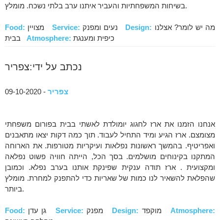
בשיחות המשפחתיות והעביר איתנו ערב בלתי נשכח. מומלץ.
מה יש לומר? אצלנו
Design:
נעים ומפנק
Service:
מצויין
Food:
כיפית ומענגת
Atmosphere:
בבית
נכתב על ידי:צפריר
צפריר
- 09-10-2020
אנחנו הזמנו את ארז לחגוג יומולדת לאשתי בבית בפורום משפחתי
מצומצם. ארז הגיע ומיד התחיל לעבוד. תוך כמה דקות יצאו מתאבנים
ואפריטיף. בהמשך ראשונות נפלאות ועיקריות מטורפות. את הארוחה
המתקנו בקינוחים מושלמים. בסך הכל, הייתה חוויה פשוט נפלאה
ומקצועית . ארז תודה ענקית שפינקת אותנו בערב נפלא. וכמובן
שהפלאת להשאיר לנו כמות של שאריות כדי להתפנק למחרת. מומלץ
ביותר.
Atmosphere:
מוקפד
Design:
מפנק
Service:
גן עדן
Food: