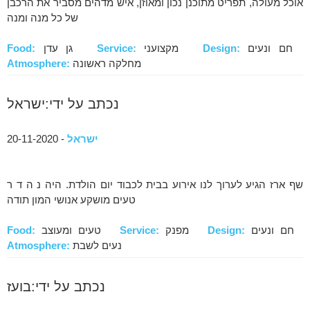
אוכל מעולה, תפריט מתוכנן נכון ומאוזן, איש מדהים מסביר את הרכבן
של כל מנה ומנה
חם ונעים
Design:
מקצועני
Service:
גן עדן
Food:
מחלקה ראשונה
Atmosphere:
נכתב על ידי:ישראל
ישראל
- 20-11-2020
שף ארז הגיע לערוך לנו אירוע בבית לכבוד יום הולדת. היה נ ה ד ר
טעים מושקע אנושי המון תודה
חם ונעים
Design:
מפנק
Service:
טעים ומעוצב
Food:
נעים לשבת
Atmosphere:
נכתב על ידי:בועז