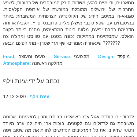
מתאבנים, ודיימיינו לרגע; משדות הירק המובחרים של רחובות, לשפע
התרבות של ירושלים מתובלת במורשת של אירופה הקלאסית.
טגנו-א-דו במיטב הידע של הקולינריה הצרפתית המשובחת ביותר
במיטבחים עם שפע כוכבי מישלן מליון, פרובנס ופריז. תקבלו ארוחה
מדהימה רחבת יריעה, מלווה בינות המתאימים, מהנה ביותר בקצב
הואלס. שמסתיימת במתיקות נכונה בטנגו עם טוויסט ומהצ’ה צה
שלאחריה אומרים- שף ארז שטרן - מתי הפעם הבאה ???????
מוקפד
Design:
מקצועני
Service:
טעים ומעוצב
Food:
מחלקה ראשונה
Atmosphere:
נכתב על ידי:עינת וילף
עינת וילף
- 12-12-2020
לכבוד יום הולדת עגול ארז בא אלינו הביתה והכין למשפחתי ארוחה
משובחת גם לגדולים וגם לקטנים. בזכות ארז היה לנו ערב מיוחד
וחגיגי שהיו בו את כל המרכיבים הנדרשים לחוות את מה שטוב ויפה
(וזאת במיוחד בתקופה שאין מסעדות ואין דרכים אחרות לחגוג ימים