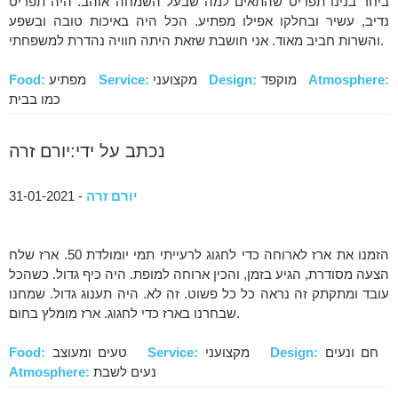
ביחד בנינו תפריט שהתאים למה שבעל השמחה אוהב. היה תפריט
נדיב, עשיר ובחלקו אפילו מפתיע. הכל היה באיכות טובה ובשפע
והשרות חביב מאוד. אני חושבת שזאת היתה חוויה נהדרת למשפחתי.
Atmosphere:
מוקפד
Design:
מקצועני
Service:
מפתיע
Food:
כמו בבית
נכתב על ידי:יורם זרה
יורם זרה
- 31-01-2021
הזמנו את ארז לארוחה כדי לחגוג לרעייתי תמי יומולדת 50. ארז שלח
הצעה מסודרת, הגיע בזמן, והכין ארוחה למופת. היה כיף גדול. כשהכל
עובד ומתקתק זה נראה כל כל פשוט. זה לא. היה תענוג גדול. שמחנו
שבחרנו בארז כדי לחגוג. ארז מומלץ בחום.
חם ונעים
Design:
מקצועני
Service:
טעים ומעוצב
Food:
נעים לשבת
Atmosphere: