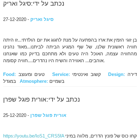
נכתב על ידי:סיגל ואריק
סיגל ואריק
- 27-12-2020
בן זוגי הזמין את ארז בהפתעה על מנת לחגוג את יום הולדתי...זו היתה
חוויה ראשונית שלנו, של שף המגיע הביתה לביתנו...מאוד נהנינו
מהחוויה עצמה, האוכל היה טעים ולא מתחכם בדיוק כמו שאנחנו
אוהבים... האווירה והשיח היו נהדרים....חוויה קסומה.
דירה
Design:
קשוב ואינטימי
Service:
טעים ומעוצב
Food:
בשמיים
Atmosphere:
במגדל
נכתב על ידי:אורית פוגל שפרן
אורית פוגל שפרן
- 25-12-2020
קחו כוס של פונץ הדרים, מלווה במיני
https://youtu.be/IoS1_CRS5fA