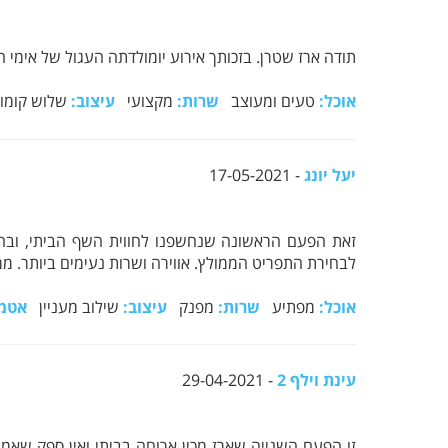
תודה ארז שטרן. בזכותך אירוע יומולדתה העגול של אימי הי
אוכל:
טעים ומעוצב
שרות:
מקצועי
עיצוב:
שלוש קומו
יעל יונג
- 17-05-2021
זאת הפעם הראשונה שנחשפנו לחווית השף הביתי, ובהחל
לבחירת התפריט הממולץ. אווירה ושרות נעימים ביותר. ממ
אוכל:
מפתיע
שרות:
מפנק
עיצוב:
שילוב מעניין
אטמו
עינת וילף 2
- 29-04-2021
זו הפעם השנייה שארז מכין ארוחה בביתי ואין ספק שאמש