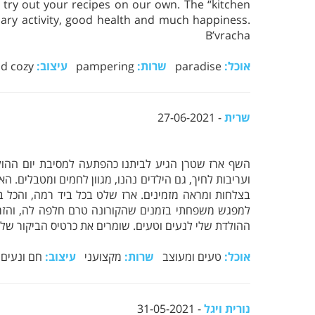
 try out your recipes on our own. The “kitchen
ary activity, good health and much happiness.
B’vracha
אוכל:
paradise
שרות:
pampering
עיצוב:
warm and cozy
שרית
- 27-06-2021
השף ארז שטרן הגיע לביתנו כהפתעה למסיבת יום ההול
ועריבות לחיך, גם הילדים נהנו, מגוון לחמים ומטבלים. הא
בצלחות ומראה מזמינים. ארז שלט בכל ביד רמה, והכל בנ
למפגש משפחתי בזמנים שהקורונה טרם חלפה לה, והזמ
ההולדת שלי לנעים וטעים. שומרים את כרטיס הביקור שלך
אוכל:
טעים ומעוצב
שרות:
מקצועני
עיצוב:
חם ונעי
נורית ויגל
- 31-05-2021