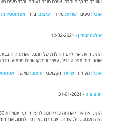
ואווירה כל כך מיוחדת. אוירה טובה נעימה. והכל טעים טעי
אוכל:
טעים
שרות:
מיוחד
עיצוב:
ביתי
אטמוספירה:
ט
אילנה זבירין
- 12-02-2021
הזמנתי את ארז ליום ההולדת של חתני. הארוע היה בביתם
אוהב. היה תפריט נדיב, עשיר ובחלקו אפילו מפתיע. הכל
אוכל:
מפתיע
שרות:
מקצועני
עיצוב:
מוקפד
אטמוספ
יורם זרה
- 31-01-2021
היה תענוג גדול. שמחנו שבחרנו בארז כדי לחגוג. ארז מומ