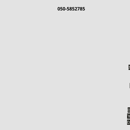
050-5852785
חוות דעת
עיצוב
ם
ר
תר והיה פשוט מצויין. ממליצה בחום וממתינה לאירוע הקרוב כדי לשוב
ם