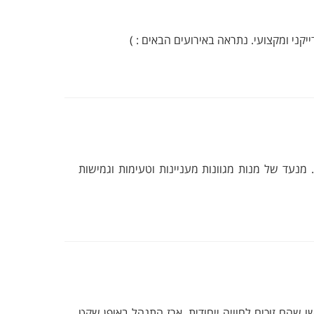
יקני ומקצועי. נתראה באירועים הבאים : )
נעד של מנות מגוונות מעניינות וטעימות וגמישות
 שהם זוכים לחוויה ייחודית. ארז התנהל באופן שקט