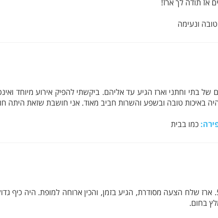
ם אז תודה לך ארז!
ובה ונעימה
 של בתי וחתני וארז הגיע עד אליהם. ביקשתי להפיק אירוע מיוחד וא
 היה באיכות טובה ובשפע והשרות חביב מאוד. אני חושבת שזאת היתה ח
ירה:
כמו בבית
הזמנו את ארז לארוחה כדי לחגוג לרעייתי תמי יומולדת 50. ארז שלח הצעה מסודרת, הגיע בזמן, והכין א
לץ בחום.