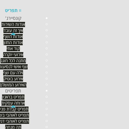
≡
תפריט
קונסיירג'
אודות השירות
איך זה עובד
אודות השף
הוספת המלצה:
אודות החזון
קוד אתי
אירועי יוקרה
שם
מייל
מתנה לכל חוגג
שף אישי לנסיעות
וילה עם שף
אוכל
שרות
אירוע בוטיק
האירוע המושלם
תפריטים
תפריט בראנץ
טליה כפרי
- 01-12-2024
ארוחה עסקית
תפריט קבלת פני
תפריט לאוהבי בש
הזמנתי מהשף ארז שטרן מגשי אוכל דרך חנות המשלוחים בא
תפריט לאוהבי דגי
תה מנחה