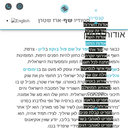
≡
קונסיירג'
אודות השירות
איך זה עובד
אודות החזון
אודות השף
אודות החזון
כבוגר של
בית הספר על שם פול בוקוז
ב
ליון
- צרפת,
קוד אתי
השף ארז שטרן שם לו כחזון להיות הפנים היפות, המזמינות
אירועי יוקרה
והמארחות של תעשיית המזון והמסעדנות הישראלית.
מתנה לכל חוגג
שף אישי לנסיעות
כ
שף פרטי
ידוע ומוכר ארז עוסק לא מעט גם ב
נימוסים
וילה עם שף
והליכות
ומשרת הן קהל ישראלי רב תחומי והן את שוק
אירוע בוטיק
התיירות הזרה המבקרת באזורנו. שף ארז שטרן, מוביל קו בו
האירוע המושלם
הוא פועל ויפעל להיות השגריר של המטבח הישראלי והים
תפריטים
תיכוני ולתרבותנו הישראלית. החזון שלו הוא סוג של אמונה.
תפריט בראנץ
אמונה בדרך ובנתיב. וכמו בורסיה של וופי גולדברג בסרט
ארוחה עסקית
"נזירות בלוז" (sister act) לשיר של פגי מארץ': הוא ילך אחר
תפריט קבלת פנים
היעוד שלו. יעקוב אחריו לאן שיוליך. לצידו תמיד אהיה, הוא
תפריט לאוהבי בשר
הגורל שלי! מאז שנגע היעוד בליבו, יודע שאין אוקיאנוס
תפריט לאוהבי דגים
עמוק מידיי או הר גבוה מידיי שיפריד בננו.