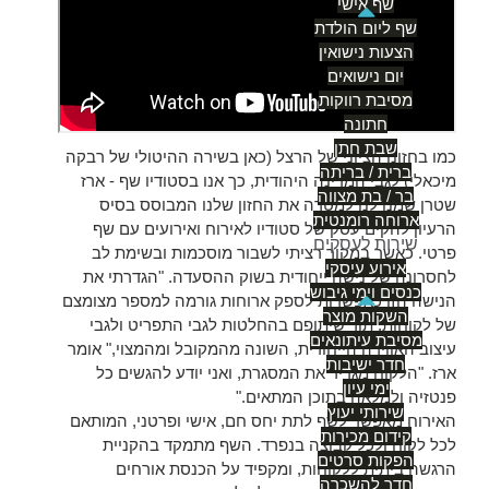
שף אישי
שף ליום הולדת
הצעות נישואין
יום נישואים
מסיבת רווקות
חתונה
שבת חתן
כמו בחזונו הציוני של הרצל (כאן בשירה ההיטולי של רבקה
ברית / בריתה
מיכאלי) לגבי המדינה היהודית, כך אנו בסטודיו שף - ארז
בר / בת מצווה
שטרן שמנו לנו למטרה את החזון שלנו המבוסס בסיס
ארוחה רומנטית
הרעיון להקים עסק של סטודיו לאירוח ואירועים עם שף
שירות לעסקים
פרטי. כאשר במקור רציתי לשבור מוסכמות ובשימת לב
אירוע עיסקי
לחסרונה של נישה ייחודית בשוק ההסעדה. "הגדרתי את
כנסים וימי גיבוש
הנישה הזו כאפשרות לספק ארוחות גורמה למספר מצומצם
השקות מוצר
של לקוחות, תוך שיתופם בהחלטות לגבי התפריט ולגבי
מסיבת עיתונאים
עיצוב האווירה הייחודית, השונה מהמקובל ומהמצוי," אומר
חדר ישיבות
ארז. "הלקוח מגדיר את המסגרת, ואני יודע להגשים כל
ימי עיון
פנטזיה ולמלאה בתוכן המתאים."
שירותי יעוץ
האירוח מאפשר לשף לתת יחס חם, אישי ופרטני, המותאם
קידום מכירות
לכל לקוח ולכל קבוצה בנפרד. השף מתמקד בהקניית
הפקות סרטים
הרגשה ביתית ללקוחות, ומקפיד על הכנסת אורחים
חדר להשכרה