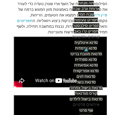
תה מנחה
הפילוסופיה במטבח של השף ארז שטרן נועדה כדי לעורר
ארוחת ערב שבת
את כל החושים והרגשות באמצעות מזון המוגש ברמה של
שבת חמין
פיין דיינינג
. בינהם תמצאו את הטעמים, הריחות,
תפריט טעימות
טקסטורה, מרקמים וטכניקות ביצוע ויזואליות. ה
תפריטים
תפריט סילבסטר
והארוחות מהנות ומוגדרות, נבנות במחשבה תחילה, ולשף
תפריט ט"ו באב
תמיד צצות השראות חדשות ומעניינות.
קורסים וסדנאות
סדנא איטלקית
סדנא צרפתית
סדנאת מטבח בריטי
סדנא ספרדית
סדנא אסיאתית
סדנא אמריקאית
סדנאת דגים
סדנאת בשר
סדנאת בישול צמחוני
קורס מגדנאות
סדנאת בישול לילדים
אירועים פרטיים
שף פרטי