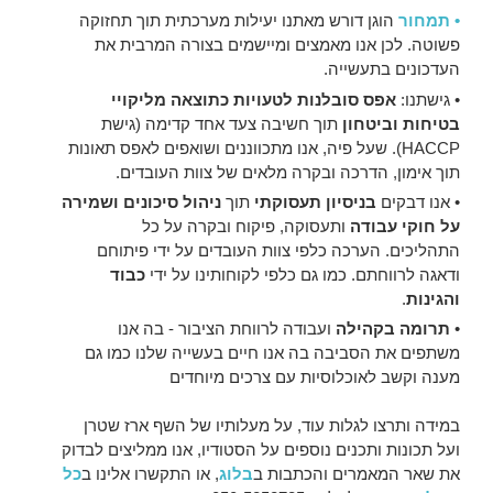
• תמחור
הוגן דורש מאתנו יעילות מערכתית תוך תחזוקה
פשוטה. לכן אנו מאמצים ומיישמים בצורה המרבית את
העדכונים בתעשייה.
• גישתנו:
אפס סובלנות לטעויות כתוצאה מליקויי
בטיחות וביטחון
תוך חשיבה צעד אחד קדימה (גישת
HACCP). שעל פיה, אנו מתכווננים ושואפים לאפס תאונות
תוך אימון, הדרכה ובקרה מלאים של צוות העובדים.
• אנו דבקים
בניסיון תעסוקתי
תוך
ניהול סיכונים ושמירה
על חוקי עבודה
ותעסוקה, פיקוח ובקרה על כל
התהליכים. הערכה כלפי צוות העובדים על ידי פיתוחם
ודאגה לרווחתם. כמו גם כלפי לקוחותינו על ידי
כבוד
והגינות
.
•
תרומה בקהילה
ועבודה לרווחת הציבור - בה אנו
משתפים את הסביבה בה אנו חיים בעשייה שלנו כמו גם
מענה וקשב לאוכלוסיות עם צרכים מיוחדים
במידה ותרצו לגלות עוד, על מעלותיו של השף ארז שטרן
ועל תכונות ותכנים נוספים על הסטודיו, אנו ממליצים לבדוק
את שאר המאמרים והכתבות ב
בלוג
, או התקשרו אלינו ב
כל