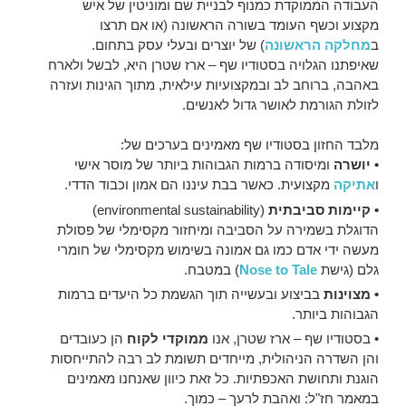
העבודה הממוקדת כמנוף לבניית שם ומוניטין של איש
מקצוע וכשף העומד בשורה הראשונה (או אם תרצו
ב
מחלקה הראשונה
) של יוצרים ובעלי עסק בתחום.
שאיפתנו הגלויה בסטודיו שף – ארז שטרן היא, לבשל ולארח
באהבה, ברוחב לב ובמקצועיות עילאית, מתוך הגינות ועזרה
לזולת הגורמת לאושר גדול לאנשים.
מלבד החזון בסטודיו שף מאמינים בערכים של:
• יושרה
ומיסודה ברמות הגבוהות ביותר של מוסר אישי
ו
אתיקה
מקצועית. כאשר בבת עיננו הם אמון וכבוד הדדי.
• קיימות
סביבתית
(environmental sustainability)
הדוגלת בשמירה על הסביבה ומיחזור מקסימלי של פסולת
מעשה ידי אדם כמו גם אמונה בשימוש מקסימלי של חומרי
גלם (גישת
Nose to Tale
) במטבח.
• מצוינות
בביצוע ובעשייה תוך הגשמת כל היעדים ברמות
הגבוהות ביותר.
• בסטודיו שף – ארז שטרן, אנו
ממוקדי לקוח
הן כעובדים
והן השדרה הניהולית, מייחדים תשומת לב רבה להתייחסות
הוגנת ותחושת האכפתיות. כל זאת כיוון שאנחנו מאמינים
במאמר חז"ל: ואהבת לרעך – כמוך.