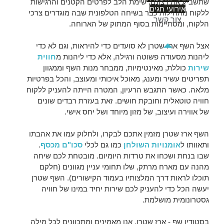
שתשביע את רצונם. שימת הלב לפרטים הקטנים והרגישות
אירועי חגים
ללקוח מתחילות כבר בשיחה הטלפונית שבה מוגדרים צרכי
צור קשר
הלקוח, ומסתיימות בסוף המתוק של הארוחה.
אצל השף ארז שטרן לא סועדים כדי להיראות, וגם לא כדי
ליהנות מסעודה פשוטה ורגילה, אלא כדי ליהנות מ
חווית
שירות
כוללת, מאינטימיות, ממבחר מנות השף וממגוון
תפריטים עשיר ומענג, מאוכל איכותי ומעוצב, והכל בפרטיות
מלאה. כאשר התגבש הרעיון, המטרה הייתה להעניק ללקוח
חוויה טוטאלית וחובקת חושים. זאת בעזרת רבדים שונים
של אווירה ועיצוב, של מזון מיוחד ושל יחס אישי.
השף ארז שטרן מזמין אתכם לבקרו, ולחלוק עמו את אהבתו
ותאוותו ל
אומנויות השולחן
כמו גם לכלי
סכו"ם מכסף
.
שבו בנחת ושכחו את טרדות היומיום. מובטחת לכם שיחה
מהנה עם מארח מרתק, שלו תחומי עניין מגוונים (חלקם
תוכלו לראות דרך המלצותיו בעמוד הקישורים). השף שטרן
יעשה הכל כדי להעניק לכם שירות יחיד במינו של חוויה
גסטרונומית מושלמת.
בסטודיו שף - ארז שטרן, אנו מאמינים ומתכוונים לכל מילה