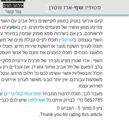
אירועי חגים
ותחושת ביתיות אנושית מזמינה. לכן, הוא יוצר אווירה ו
צור קשר
מן המשובחים שתמצאו בכל איזור
תל אביב
וזאת תוך כ
קיום אירועי בוטיק במגוון לוקיישנים בתל אביב עם הש
מהיצע מגוון ועשיר של מנעמים ופינוקים, בין באמצעים 
לרשותכם, בין אם בשירות ספא מפנק שנזמין במיוחד עבו
השף בעצמו). ב
טרקלין
תוכלו לקיים קבלת פנים של מש
תוכלו לערוך השקת מוצר או השקת שירות חדש, תוכלו לע
הלאונג' הנוחים. תוכלו להנעים את זמנם של אנשי העסקי
השף - ארז שטרן מציע מבחר של פנינים עירונוית כלוק
בלב הפועם של תל אביב ואיזור גוש דן. אנו עובדים רק ע
הכלל והבנאליות אשר יגשימו לכם כל חלום מרגש, ובכל
משמעות עבורכם. אין יותר טבעי מאשר לערוך אירועים
האירוע עצמו.
מעבר לכך, תוכלו להנות ממבחר
פתרונות קולינריים
5852785 כדי לבדוק איתנו כל
שאילתה
שיש לכם לגבי א
ציון 0 מתוך 5 - הצביעו 0
Thank you for rating this article.