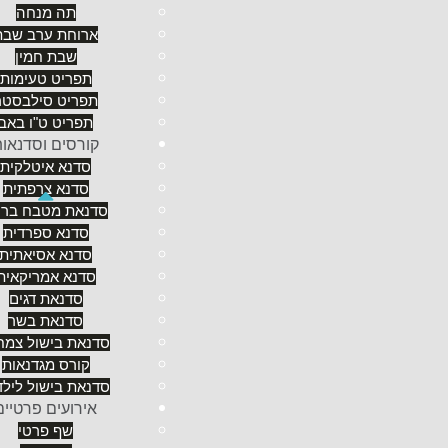
תה מנחה
ארוחת ערב שבת
שבת חמין
תפריט טעימות
תפריט סילבסטר
תפריט ט"ו באב
קורסים וסדנאו
סדנא איטלקית
סדנא צרפתית
סדנאת מטבח ברי
סדנא ספרדית
סדנא אסיאתית
סדנא אמריקאית
משהו קטן וטוב שרים משינה....וזה מה שאנחנו-בסטודיו
סדנאת דגים
בסטודיו שף - ארז שטרן, יש לנו באמת פיתרון מיוחד, ש
סדנאת בשר
כיוון שאנו מקיימים כדבר שבשיגרה מגוון רחב של אירוע
סדנאת בישול צמחו
לגישתו
ולחזון
של השף ארז שטרן. וכשמדברים על אירוע 
קורס מגדנאות
סדנאת בישול לילד
אירועים פרטיים
שף פרטי