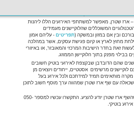
ומאידך תמצאו פה יחס אישי, דיסקרטי במלוא הפרטיות והאינטימיות. מה שמקנה לסטודיו אוירת חופש, קול (cool)
מייצר אמירה. כאן אפשר לקיים אירוע מרשים, בתנאי אירוח
די שמירה על הפרטיות ואף על האינטימיות.
ף – ארז שטרן, מאפשר למשתתפי האירועים הללו ליהנות
הטכנולוגיים המשוכללים שהלוקיישנים מעמידים
רכם ובין אם במזון ובמשקה (
תפריטים
- עליהם אמון
לחת מחוץ לארץ או קיום פגישת עסקים, אשר במהלכה
שות זאת בחדר הישיבות המרכזי והמאובזר, או באיזורי
ם בבילוי מפנק בתוך הלוקיישן הממוזג.
יישנים שהם הדובדבן שבקצפת לאירועי בוטיק חשובים
ם לוקיישנים מרשימים אסטטיים, ייחודים ויוצאים מן
 מקרה מותאימים תמיד למידתכם ולכל אירוע בעל
 שכאלה עם שף ארז שטרן שמהווה ערך מוסף חשוב לתוכן
שהשף ארז שטרן יודע להציע. התקשרו עכשיו למספר 050-
ירוע בוטיקי.