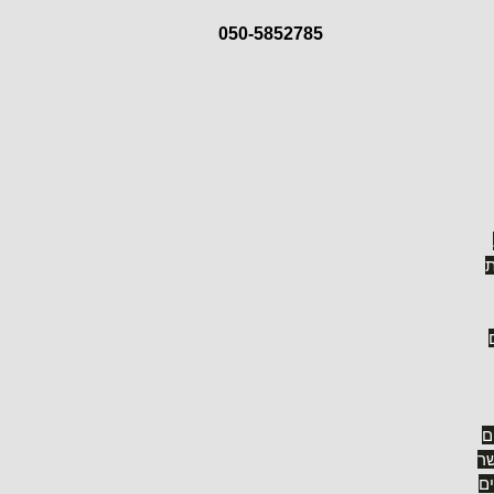
050-5852785
ת
ם
ר
ים