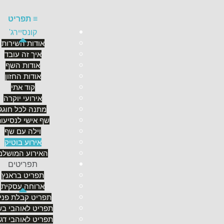
≡
תפריט
קונסיירג'
אודות השירות
איך זה עובד
אודות השף
אירועי בוטיק
אודות החזון
קוד אתי
אירועי יוקרה
מתנה לכל חוגג
שף אישי לנסיעו
וילה עם שף
אירוע בוטיק
האירוע המושלם
תפריטים
תפריט בראנץ
ארוחה עסקית
תפריט קבלת פני
תפריט לאוהבי בש
תפריט לאוהבי דג