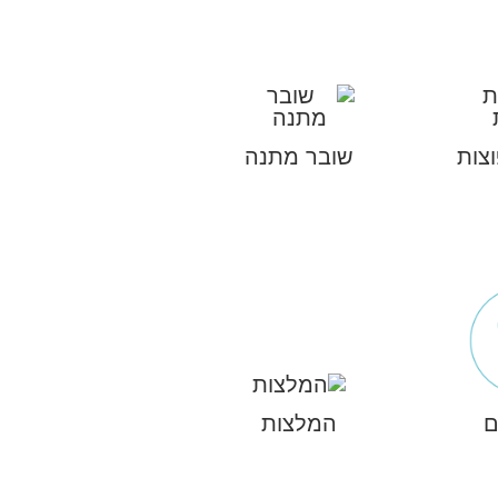
צות
שובר מתנה
ם
המלצות