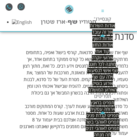
≡
קונסיירג'
אודות השירות
איך זה עובד
סדנת דגים
אודות השף
אודות החזון
קוד אתי
שף ארז שטרן מציע סדנאות, קורסי בישול ואפיה, בתחומים
אירועי יוקרה
מרתקים ומעניינים. נושא כל קורס ממוקד בתחום אחד, אך
מתנה לכל חוגג
נלמדים ומשולבים בו אלמנטים וידע רבים. כל זאת, מתוך רצון
שף אישי לנסיעות
להעביר בצורה מעניינית ומאוזנת, מורכבות של המוצר ,את
וילה עם שף
טעמיו, הריחות, והמרקמים. מטרת העל של כל סדנא, לבנות
אירוע בוטיק
ביטחון בקרב המשתתפים. להוכיח שבישול איכותי הינו זמין
האירוע המושלם
ופתוח לכולם ותלוי הרבה בכשרון המבשל אך גם ביכולת
תפריטים
האילתור.
תפריט בראנץ
כל סדנא אורכת כארבע שעות לערך. קורס המתוקים מורכב
ארוחה עסקית
מארבע סדנאות נפרדות בנות ארבע שעות כל אחת. מספר
תפריט קבלת פנים
משתתפים מינימלי בכל סדנה אצלכם בבית יעמוד על 8
תפריט לאוהבי בשר
משתתפים. בעוד מקסימום מוזמנים בלוקיישן שאנחנו מארגנים
תפריט לאוהבי דגים
יעמוד על 25 איש.
תה מנחה