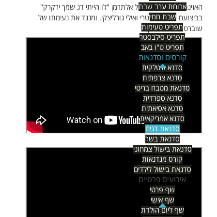
ארוחת ערב שבת
האזינו לשירו ההיטולי של אלתרמן "לו הייתי דג שמך ירקרק"
שבת חמין
בביצועם של יונה עטרי ואילי גורליצקי. ומנגד את נעימתו של
תפריט טעימות
שוברט על דג השמך
תפריט סילבסטר
תפריט ט"ו באב
קורסים וסדנאות
סדנא איטלקית
סדנא צרפתית
סדנאת מטבח בריטי
סדנא ספרדית
סדנא אסיאתית
סדנא אמריקאית
סדנאת דגים
סדנאת בשר
סדנאת בישול צמחוני
קורס מגדנאות
סדנאת בישול לילדים
אירועים פרטיים
שף פרטי
שף אישי
שף ליום הולדת