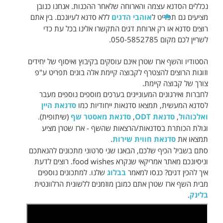
נכללים הסדנא עצמה והארוחה שלאחר ההכנות. אנחנו כנובן
מציעים גם תפריט ל
אוהבי הדגים
ללא סדנא לעיונכם. בין אתם
רוצים סדנא או רק ארוחת דגים התקשרו אלינו בכל עת כדי
לשריין לכם מקום 050-5852785.
הסטודיו והשף ארז שטרן אינם עוסקים בקיבוץ ואיסוף של יחידים
וזוגות הרוצים להצטרף לקבוצה קיימת אלה בונים תפריט ע"פ
צורך של קבוצה קיימת.
לחברות ואירגונים המעוניינים בערכים מוספים נוספים מעבר
לסדנא המעשית, תמצאו סדנאות ייחודיות כמו
סדנאת היין
ואלכוהול
,
סדנאת ODT
,
סדנאת מאסטר שף
(שיתופית).
וגולת הכותרת בסדנאות/הרצאות שהשף - ארז שטרן מציע
תמצאו את
סדנאת חווית שירות
.
סתם בשביל הכיף שלכם, הבאנו שני סרטוני מתכונים להנאתכם
וניסיונכם מאתר אמריקאי שנקרא food wishes. רוצים לדעת
איך להכין דגים? כנסו למאמר
בבלוג
שלנו. למתכונים נוספים
מבית השף ארז שטרן אתם כמובן מוזמנים ללשונית הרלוונטית
בלינק
.