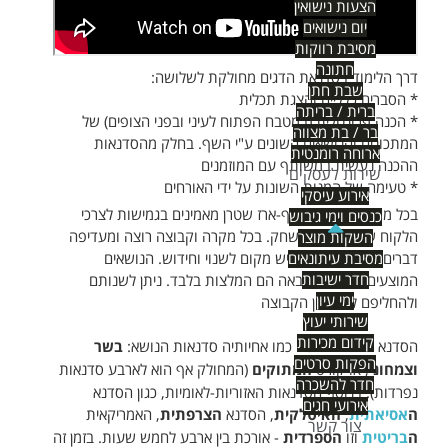
הצעות נישואין
יום נישואים
מסיבת רווקות
חתונה
דרך הלימוד בסדנאת הדגים מחולקת לשלושה:
שבת חתן
* הסברים כלליים והצגת תכלית
ברית / בריתה
* הכנה פרונטלית (במטבח הפתוח לעיני ובפני הצופים) של
בר / בת מצווה
המתכונים והנושאים השונים ע"י השף. בחלק מהסדנאות
ארוחה רומנטית
ההכנה נעשית במשותף עם המוזמנים
שירות לעסקים
* טעימה של המנות השונות על ידי האורחים
אירוע עיסקי
בכל מקרה, בסטודיו שף-ארז שטרן מאמינים בגמישות לצרכי
כנסים וימי גיבוש
הלקוח שהיא שם המשחק. בכל מקרה וקבוצה רוצה ומעדיפה
השקות מוצר
מסיבת עיתונאים
דברים אחרים בתפריט יש מקום לשנוי וחידוש. הנושאים
חדר ישיבות
המוצעים ברשימה הבאה הם המלצות בלבד. ניתן לשנותם
ימי עיון
ולהחליפם לפי רצון הקבוצה
שירותי יעוץ
קידום מכירות
הסדנא לאוהבי הדגים כמו אחיותיה סדנאות הנושא:
בשר
הפקות סרטים
וצמחוני
, או קורס
המתוקים
(המחולק אף הוא לארבע סדנאות
חדר להשכרה
נפרדות). בנוסף הסדנאות האזוריות-לאומיות, כגון הסדנא
אירועי חגים
ה
אסיאתית
,
האיטלקית
, הסדנא
הצרפתית
, האמריקאית
צור קשר
ה
בריטית
וזו
הספרדית
- אורכת בין ארבע לחמש שעות. בזמן זה