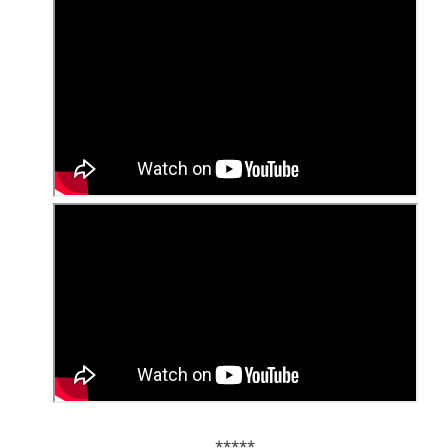
*****