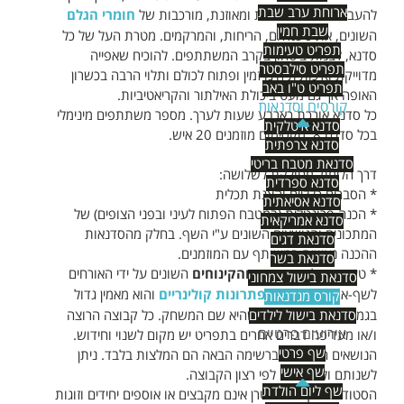
ארוחת ערב שבת
להעביר בצורה מעניינית ומאוזנת, מורכבות של
חומרי הגלם
שבת חמין
השונים, את טעמיהם, הריחות, והמרקמים. מטרת העל של כל
תפריט טעימות
סדנא, לבנות ביטחון בקרב המשתתפים. להוכיח שאפייה
תפריט סילבסטר
מדוייקת ואיכותית הינו זמין ופתוח לכולם ותלוי הרבה בכשרון
תפריט ט"ו באב
האופה אך גם מעט ביכולת האילתור והקריאטיביות.
קורסים וסדנאות
כל סדנא אורכת כארבע שעות לערך. מספר משתתפים מינימלי
סדנא איטלקית
בכל סדנה 8. מקסימום מוזמנים 20 איש.
סדנא צרפתית
סדנאת מטבח בריטי
דרך הלימוד מחולקת לשלושה:
סדנא ספרדית
* הסברים כלליים והצגת תכלית
סדנא אסיאתית
* הכנה פרונטלית (במטבח הפתוח לעיני ובפני הצופים) של
סדנא אמריקאית
המתכונים והנושאים השונים ע"י השף. בחלק מהסדנאות
סדנאת דגים
ההכנה נעשית במשותף עם המוזמנים.
סדנאת בשר
* טעימה של
המתוקים והקינוחים
השונים על ידי האורחים
סדנאת בישול צמחוני
לשף-ארז שטרן
מגוון פתרונות קולינריים
והוא מאמין גדול
קורס מגדנאות
סדנאת בישול לילדים
בגמישות לצרכי הלקוח שהיא שם המשחק. כל קבוצה הרוצה
אירועים פרטיים
ו/או מעדיפה דברים אחרים בתפריט יש מקום לשנוי וחידוש.
שף פרטי
הנושאים המוצעים ברשימה הבאה הם המלצות בלבד. ניתן
שף אישי
לשנותם ולהחליפם לפי רצון הקבוצה.
שף ליום הולדת
הסטודיו והשף ארז שטרן אינם מקבצים או אוספים יחידים וזוגות