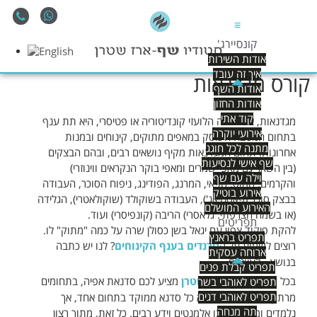
≡
קונסיירג'
אודות השירות
איך זה עובד
קורס מגדנאות
אודות השף
אודות החזון
קוד אתי
מגדנאות, או בשמה הלועזי קונדיטוריה או פטיסרי, היא תת ענף
אירועי יוקרה
בתחום המטבח העוסק במאפים מתוקים, קינוחים ובמנות
מתנה לכל חוגג
אחרונות. תחום המגדנאות מקיף נושאים רבים, ובהם הבצקים
שף אישי לנסיעות
(בין השאר גם מאפי שמרים ומאפי בוקר הנקראים ווינוזרי)
וילה עם שף
והקרמים, המוס, הפאי, המרנג, הפודינג, ניפוח הסוכר, העבודה
אירוע בוטיק
בבצק סוכר (פאסטיאג'), העבודה בשוקולד (שוקולאטרי), הגלידה
האירוע המושלם
(או בשמה הצרפתי: גלאסרי) הריבה (קונפיסרי) ועוד.
תפריטים
להקת פיקוד צפון עם יגאל בשן כסולן שרה על כמה "מתוק" לו.
תפריט בראנץ
רוצים לשמוע על ה
טרנדים בענף הקינוחים
? לנו יש כתבה
ארוחה עסקית
בנושא - לעיונכם.
תפריט קבלת פנים
בכל מקרה, השף
ארז שטרן
מציע לכם סדנאת אפיה, בתחומים
תפריט לאוהבי בשר
תפריט לאוהבי דגים
מרתקים ומעניינים. נושא כל סדנא ממוקד בתחום אחד, אך
תה מנחה
נלמדים ומשולבים בו אלמנטים וידע רבים. כל זאת, מתוך רצון