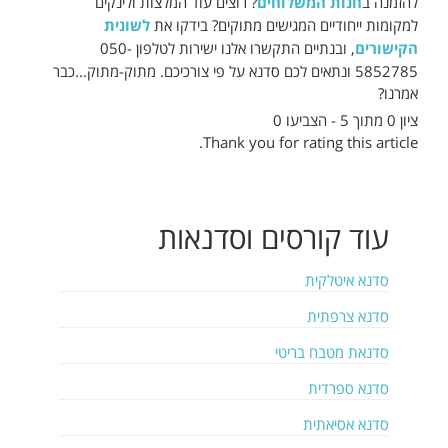
להזמנה ב
חנות המשלוחים
? רוצים עוד המלצות ולינקים
למקומות ייחודיים המגישים מתוקים? בידקו את
לשונית
הקישורים
, ובנתיים התקשרו אלנו ישירות לטלפון 050-
5852785 ונתאים לכם סדנא על פי צורכיכם. מתוק-מתוק...כבר
אמרנו?
ציון 0 מתוך 5 - הצביעו 0
Thank you for rating this article.
עוד
קורסים וסדנאות
סדנא איטלקית
סדנא צרפתית
סדנאת מטבח בריטי
סדנא ספרדית
סדנא אסיאתית