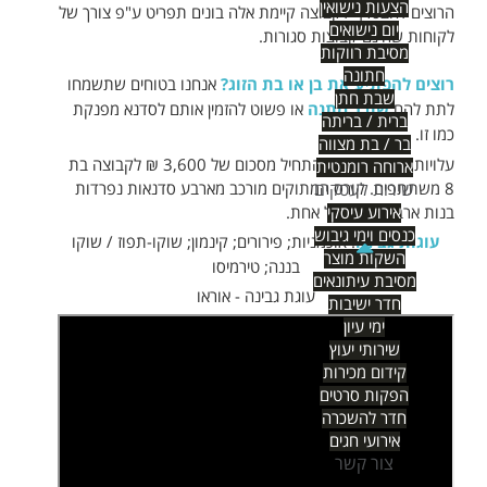
הצעות נישואין
הרוצים להצטרף לקבוצה קיימת אלה בונים תפריט ע"פ צורך של
יום נישואים
לקוחות שהינם קבוצות סגורות.
מסיבת רווקות
חתונה
רוצים להפתיע את בן או בת הזוג?
אנחנו בטוחים שתשמחו
שבת חתן
לתת להם
שובר מתנה
או פשוט להזמין אותם לסדנא מפנקת
ברית / בריתה
כמו זו.
בר / בת מצווה
עלויות סדנא יכולות להתחיל מסכום של 3,600 ₪ לקבוצה בת
ארוחה רומנטית
8 משתתפים. קורס המתוקים מורכב מארבע סדנאות נפרדות
שירות לעסקים
בנות ארבע שעות כל אחת.
אירוע עיסקי
כנסים וימי גיבוש
עוגות גבינה
: אוכמניות; פירורים; קינמון; שוקו-תפוז / שוקו
השקות מוצר
בננה; טירמיסו
מסיבת עיתונאים
עוגת גבינה - אוראו
חדר ישיבות
ימי עיון
שירותי יעוץ
קידום מכירות
הפקות סרטים
חדר להשכרה
אירועי חגים
צור קשר