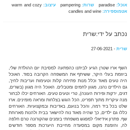
אוכל:
paradise
שרות:
pampering
עיצוב:
warm and cozy
אטמוספירה:
candles and wine
נכתב על ידי:שרית
שרית
- 27-06-2021
השף ארז שטרן הגיע לביתנו כהפתעה למסיבת יום ההולדת שלי,
ביוזמת בעלי היקר, ששיתף את המשפחה הקרובה בסוד. האוכל
היה טעים מאוד וכלל מנות פתיחה קלות וטעימות ועריבות לחיך,
גם הילדים נהנו, מגוון לחמים ומטבלים. האוכל היה מגוון (בשרים,
דגים, ירקות ופירות העונה), טרי וטעים טעים. האורחים יכלו לבחור
מנה עיקרית מתוך תפריט, הכל הוגש בצלחות ומראה מזמינים. ארז
שלט בכל ביד רמה, והכל בנועם, באדיבות ובמקצועיות. האורחים
כללו גם ילדים, כך שהיה מאוד נוח להישאר בבית ולהנות מארוחת
שף. פתרון אידיאלי למפגש משפחתי בזמנים שהקורונה טרם חלפה
לה, והזמנת מקום במסעדה מחייבת היערכות מספר חודשים