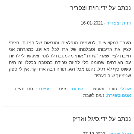
נכתב על ידי:רוית וצפריר
רוית וצפריר
- 16-01-2021
מעבר למקצועיות, לטעמים הנפלאים והנראות של המנות, רציתי
לציין את אדיבותו וסבלנותו של ארז לכל מאווינו. כמארחת אני
חייבת לציין שארז "שחרר" אותי מהמטבח לחלוטין ואיפשר לי להיות
עם האורחים שהזמנו בלי להיות טרודה במטבח בכלל! זה היה
פשוט כיף לא רגיל. נהננו מכל רגע. תודה רבה ארז יקר. אין לי ספק
שנזמינך שוב בעתיד
אוכל:
טעים ומעוצב
שרות:
מפנק
עיצוב:
חם ונעים
אטמוספירה:
נעים לשבת
נכתב על ידי:סיגל ואריק
סיגל ואריק
- 27-12-2020