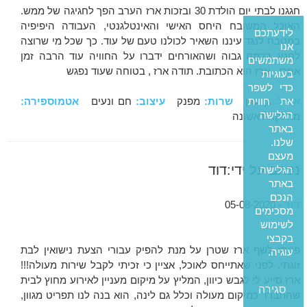
חגגנו לבתי יום הולדת 30 ובזכות ארז הערב הפך לחגיגה של ממש.
האוכל המשובח היחס האישי והאינטלגנטי, העבודה היפיפיה
לידעתכם
במטבח לנגד עיננו השאיר לכולנו טעם של עוד. כך שכל מי שרוצה
אנו
לחגוג ברמה גבוה ושהאורחים ידברו על החוויה עוד הרבה זמן
משתמשים
אחרי - ארז הוא הכתובת. תודה ארז , בטוחה שעוד נפגש
בעוגיות
כדי לשפר
את חווית
אוכל:
גן עדן
שרות:
מפנק
עיצוב:
חם ונעים
אטמוספירה:
הגלישה
מחלקה ראשונה
באתר
שלנו.
מעצם
נכתב על ידי:דוד
הגלישה
באתר
הנכם
דוד
- 05-08-2020
מסכימים
לשימוש
בקבצי
פניתי לשף ארז שטרן על מנת להפיק עבורי הצעת נישואין לבת
עוגיה.
זוגתי. לפני שאתייחס לאוכל, אציין כי זכיתי לקבל שירות מעולה!!!
ארז סייע לי לגבש כיוון, המליץ על מיקום מעניין לאירוע מחוץ לבית
סגירה
שהתברר כמיקום מעולה וכלל גם לינה, הוא בנה לנו תפריט מגוון,