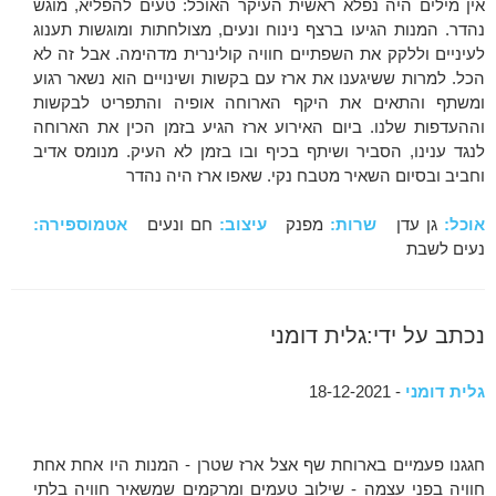
אין מילים היה נפלא ראשית העיקר האוכל: טעים להפליא, מוגש
נהדר. המנות הגיעו ברצף נינוח ונעים, מצולחתות ומוגשות תענוג
לעיניים וללקק את השפתיים חוויה קולינרית מדהימה. אבל זה לא
הכל. למרות ששיגענו את ארז עם בקשות ושינויים הוא נשאר רגוע
ומשתף והתאים את היקף הארוחה אופיה והתפריט לבקשות
וההעדפות שלנו. ביום האירוע ארז הגיע בזמן הכין את הארוחה
לנגד ענינו, הסביר ושיתף בכיף ובו בזמן לא העיק. מנומס אדיב
וחביב ובסיום השאיר מטבח נקי. שאפו ארז היה נהדר
אוכל:
גן עדן
שרות:
מפנק
עיצוב:
חם ונעים
אטמוספירה:
נעים לשבת
נכתב על ידי:גלית דומני
גלית דומני
- 18-12-2021
חגגנו פעמיים בארוחת שף אצל ארז שטרן - המנות היו אחת אחת
חוויה בפני עצמה - שילוב טעמים ומרקמים שמשאיר חוויה בלתי