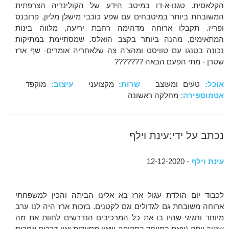
הקלאסית. טגנו-א-דו במיטב הידע של הקולינריה הצרפתית
המשובחת ביותר במיטבחים עם שפע כוכבי מישלן מליון, פרובנס
ופריז. תקבלו ארוחה מדהימה רחבת יריעה, מלווה בינות
המתאימים, מהנה ביותר בקצב הואלס. שמסתיימת במתיקות
נכונה בטנגו עם טוויסט ומהצ’ה צה שלאחריה אומרים- שף ארז
שטרן - מתי הפעם הבאה ???????
אוכל:
טעים ומעוצב
שרות:
מקצועני
עיצוב:
מוקפד
אטמוספירה:
מחלקה ראשונה
נכתב על ידי:עינת וילף
עינת וילף
- 12-12-2020
לכבוד יום הולדת עגול ארז בא אלינו הביתה והכין למשפחתי
ארוחה משובחת גם לגדולים וגם לקטנים. בזכות ארז היה לנו ערב
מיוחד וחגיגי שהיו בו את כל המרכיבים הנדרשים לחוות את מה
שטוב ויפה (וזאת במיוחד בתקופה שאין מסעדות ואין דרכים אחרות