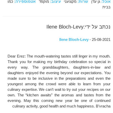
אוכל:
גן עדן
שרות:
מקצועני
עיצוב:
מוקפד
אטמוספירה:
כמו
בבית
נכתב על ידי:Ilene Bloch-Levy
Ilene Bloch-Levy
- 25-08-2021
Dear Erez: The mouth-watering tastes still linger in my mouth.
Thank you for making my birthday celebration so special in
every way. The granddaughters, daughters-in-law and
daughters enjoyed the evening beyond our expectations. You
made sure to be inclusive in the preparations and even the
youngest among the crowd were able to learn from your
culinary expertise. We can’t wait to try out your recipes on our
own. The “kitchen awaits” the aromas and tastes from the
evening. May this coming new year be one of continued
culinary activity, good health and much happiness. B’vracha