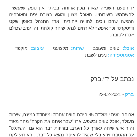
זו הפעם השנייה שארז מכין ארוחה בביתי ואין ספק שאמשיך
להשתמש בשירותיו. האוכל מצוין ומוגש בצורה יפה והאורחים
הרגישו שהם זוכים לחוויה ייחודית. ארז התנהל באופן שקט
ודיסקרטי וכך איפשר לאורחים לנהל שיחה קולחת. זהו ערב שכולם
יזכרו לטובה.
אוכל:
טעים ומעוצב
שרות:
מקצועני
עיצוב:
מוקפד
אטמוספירה:
נעים לשבת
נכתב על ידי:ברק
ברק
- 22-02-2021
ארוחה זוגית יומולדת 45 היתה חוויה אחרת ומיוחדת במינה, שירות
מעולה, אוכל טעים ובשפע. ארז "שבר איתנו את הקרח" מהר מאוד
והיה איש שיחה לאורך כל הערב. בזריזות רבה הוא גם "השתלט"
על המטבח וידע בלי שנגיד לו איפה נמצא כל דבר... האירוע לקח