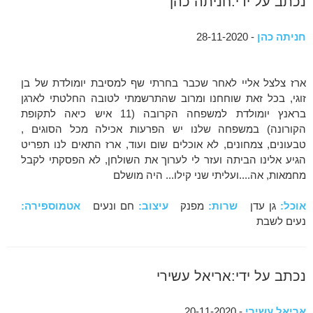
נכתב על ידי:חניתה כהן
חניתה כהן
- 28-11-2020
ארז צלצל אליי לאחר שכבר בחרתי שף למסיבת יומולדת של בן
זוגי, בכל זאת שוחחנו ומרוב שהתרשמתי לטובה החלטתי לארגן
בראנץ יומולדת למשפחה הקרובה (11 איש כיאה לתקופת
הקורונה) במשפחה שלנו יש הפרעות אכילה מכל הסוגים ,
טבעונים, צמחונים, לא אוכלים שום ועוד, ארז התאים לנו תפריט
הגיע אלינו הביתה ועזר לי לערוך את השולחן, לא הפסקתי לקבל
מחמאות, אה....ועליתי שני קילו... היה מושלם
אוכל:
גן עדן
שרות:
מפנק
עיצוב:
חם ונעים
אטמוספירה:
נעים לשבת
נכתב על ידי:אריאל עשירי
אריאל עשירי
- 20-11-2020