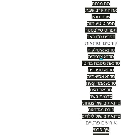
תה מנחה
ארוחת ערב שבת
שבת חמין
תפריט טעימות
תפריט סילבסטר
תפריט ט"ו באב
קורסים וסדנאות
סדנא איטלקית
סדנא צרפתית
סדנאת מטבח בריטי
סדנא ספרדית
סדנא אסיאתית
סדנא אמריקאית
סדנאת דגים
סדנאת בשר
סדנאת בישול צמחוני
קורס מגדנאות
סדנאת בישול לילדים
אירועים פרטיים
שף פרטי