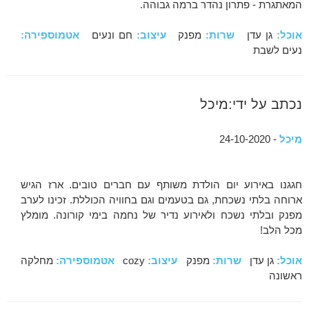
המאתגרת - פתרון נהדר ברמה גבוהה.
אוכל:
גן עדן
שרות:
מפנק
עיצוב:
חם ונעים
אטמוספירה:
נעים לשבת
נכתב על ידי:מיכל
מיכל
- 24-10-2020
חגגנו באירוע יום הולדת משותף עם חברים טובים. ארז הגיש
ארוחה בלתי נשכחת, גם בטעמים וגם בחוויה הכוללת. זכינו לערב
מפנק ובלתי נשכח ולאירוע נדיר של נחמה בימי קורונה. מומלץ
מכל הלב!
אוכל:
גן עדן
שרות:
מפנק
עיצוב:
cozy
אטמוספירה:
מחלקה
ראשונה