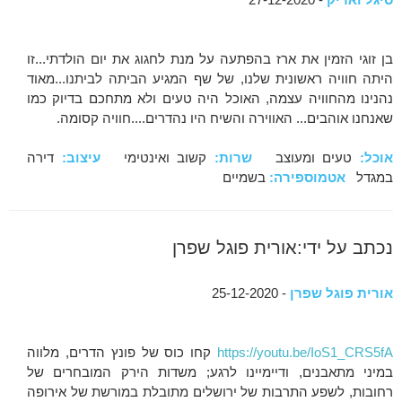
בן זוגי הזמין את ארז בהפתעה על מנת לחגוג את יום הולדתי...זו
היתה חוויה ראשונית שלנו, של שף המגיע הביתה לביתנו...מאוד
נהנינו מהחוויה עצמה, האוכל היה טעים ולא מתחכם בדיוק כמו
שאנחנו אוהבים... האווירה והשיח היו נהדרים....חוויה קסומה.
אוכל:
טעים ומעוצב
שרות:
קשוב ואינטימי
עיצוב:
דירה
במגדל
אטמוספירה:
בשמיים
נכתב על ידי:אורית פוגל שפרן
אורית פוגל שפרן
- 25-12-2020
https://youtu.be/IoS1_CRS5fA
קחו כוס של פונץ הדרים, מלווה
במיני מתאבנים, ודיימיינו לרגע; משדות הירק המובחרים של
רחובות, לשפע התרבות של ירושלים מתובלת במורשת של אירופה