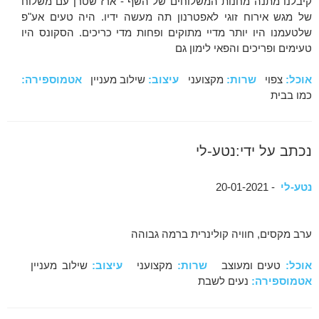
קיבלנו מתנה מחנות המשלוחים של השף - ארז שטרן עם משלוח
של מגש אירוח זוגי לאפטרנון תה מעשה ידיו. היה טעים אע"פ
שלטעמנו היו יותר מדיי מתוקים ופחות מדי כריכים. הסקונס היו
טעימים ופריכים והפאי לימון גם
אוכל:
צפוי
שרות:
מקצועני
עיצוב:
שילוב מעניין
אטמוספירה:
כמו בבית
נכתב על ידי:נטע-לי
נטע-לי
- 20-01-2021
ערב מקסים, חוויה קולינרית ברמה גבוהה
אוכל:
טעים ומעוצב
שרות:
מקצועני
עיצוב:
שילוב מעניין
אטמוספירה:
נעים לשבת