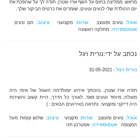
מראש. ממליצה בחום על השף ארז שטרן. תודה לך על שהפכת את
יום ההולדת שלי לנעים וטעים. שומרים את כרטיס הביקור שלך.
אוכל:
טעים ומעוצב
שרות:
מקצועני
עיצוב:
חם ונעים
אטמוספירה:
מחלקה ראשונה
נכתב על ידי:נורית ויגל
נורית ויגל
- 31-05-2021
תודה ארז שטרן. בזכותך אירוע יומולדתה העגול של אימי היה
מוצלח, מיוחד וטעים מאד. לאורך כל הדרך, היית קשוב והשירות
היה דייקני ומקצועי. נתראה באירועים הבאים : )
אוכל:
טעים ומעוצב
שרות:
מקצועי
עיצוב:
שלוש קומות מעל
המצופה
אטמוספירה:
אפטרנון תה