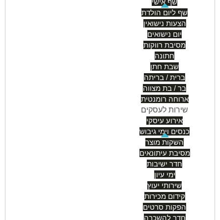
שף אישי
שף ליום הולדת
הצעות נישואין
יום נישואים
מסיבת רווקות
חתונה
שבת חתן
ברית / בריתה
בר / בת מצווה
ארוחה רומנטית
שירות לעסקים
אירוע עיסקי
כנסים וימי גיבוש
השקות מוצר
מסיבת עיתונאים
חדר ישיבות
ימי עיון
שירותי יעוץ
קידום מכירות
הפקות סרטים
חדר להשכרה