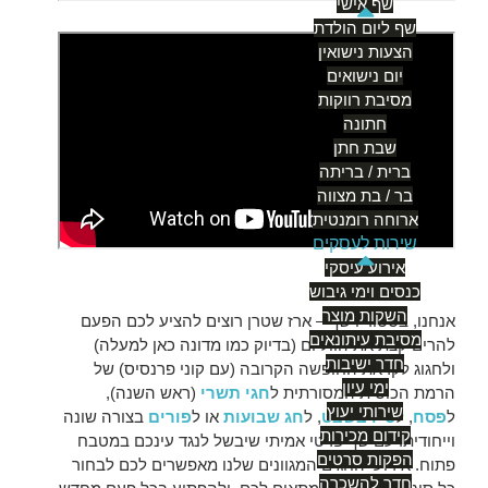
שף אישי
שף ליום הולדת
הצעות נישואין
יום נישואים
מסיבת רווקות
חתונה
שבת חתן
ברית / בריתה
בר / בת מצווה
ארוחה רומנטית
שירות לעסקים
אירוע עיסקי
כנסים וימי גיבוש
השקות מוצר
אנחנו, בסטודיו שף – ארז שטרן רוצים להציע לכם הפעם
מסיבת עיתונאים
להרים קצת את הווליום (בדיוק כמו מדונה כאן למעלה)
חדר ישיבות
ולחגוג לקראת החופשה הקרובה (עם קוני פרנסיס) של
ימי עיון
הרמת הכוסית המסורתית ל
חגי תשרי
(ראש השנה),
שירותי יעוץ
ל
פסח
, ל
ט"ו בשבט
, ל
חג שבועות
או ל
פורים
בצורה שונה
קידום מכירות
וייחודית. עם שף פרטי אמיתי שיבשל לנגד עינכם במטבח
הפקות סרטים
פתוח. אירועי החגים המגוונים שלנו מאפשרים לכם לבחור
חדר להשכרה