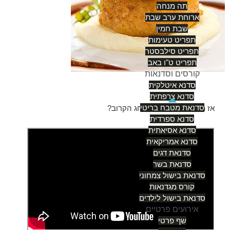
תה מנחה
ארוחת ערב שבת
שבת חמין
תפריט טעימות
תפריט סילבסטר
תפריט ט"ו באב
קורסים וסדנאות
סדנא איטלקית
סדנא צרפתית
סדנאת מטבח בריטי
אז מה אתם מתכננים לחג הקרוב?
סדנא ספרדית
סדנא אסיאתית
סדנא אמריקאית
סדנאת דגים
סדנאת בשר
סדנאת בישול צמחוני
קורס מגדנאות
סדנאת בישול לילדים
אירועים פרטיים
שף פרטי