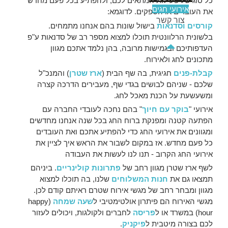
כל סוג של פעילות המתאים לכם, ולהפתיע בכל פעם מחדש
אירועי חגים
את העובדים או הספקים. לדוגמא:
צור קשר
קורסים וסדנאות
בישול שונות בהם אנחנו מתמחים.
בלשונית הרלוונטית תוכלו למצוא מספר רב של סדנאות ע"פ
העדפותיכם ובגמישות מרובה, בהן נלמד אתכם מגוון
מתכונים לחג ולאירוח.
קבלת-פנים
חגיגית, בה שף הבית (
ארז שטרן
) והמנכ"ל
שלכם - שניהם לבושים בגדי שף, מעבירים הדרכה קצרה
ומשעשעת על הכנת מאכל לחג.
אירועי "
בוקר עם חיוך
" בהם נחכה לעובדי החברה עם
הפתעה קטנה ומפנקת ברוח החג בכל שנה אנחנו מחדשים
ומגוונים את אירועי החג כדי להפתיע אתכם ואת העובדים
כל פעם מחדש. אז במקום לשבור את הראש איך לציין את
אירועי החג הקרוב - תנו לנו לעשות את העבודה
לשף ארז שטרן מגוון רחב של
פתרונות קולינריים
. ביניהם
תמצאו גם את
חנות המשלוחים
שלנו, בה תוכלו למצוא
מגוון ומבחר רחב של מגשי אירוח שטרם ראיתם קודם לכן.
מגשי האירוח הם פיתרון אולטימטיבי ל
שעה שמחה
(happy
hour) במשרד או ל
פריסה
לחברים ולקולגות, ויכולים לעזור
לכם בצורה מיטבית ל
פיקניק
.